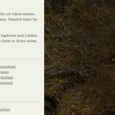
Sie seit Jahren träumen.
nien. Natürlich finden Sie
 Jagdreisen nach Ländern,
-Safari in Afrika suchen,
eutschland
panien
chottland
sterreich
lchjagd